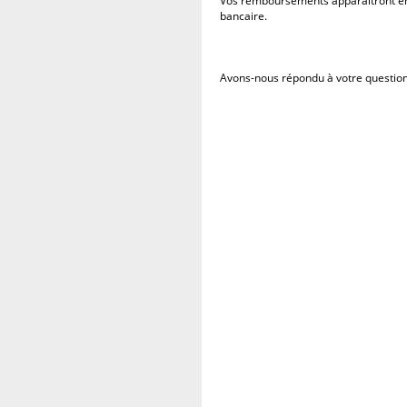
Vos remboursements apparaîtront en
bancaire.
Avons-nous répondu à votre question