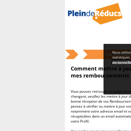
Home
>> Comment mettre à jour me
Nous utiliso
statistiques
personnell
Comment mettre à jou
mes remboursements 
Vous pouvez retrouver et mettre à jo
changent, veuillez les mettre à jour 
bonne réception de vos Remboursemen
pensez à vérifier ou mettre à jour vo
notamment votre adresse email et vo
récapitulées dans un email automati
votre Profil.