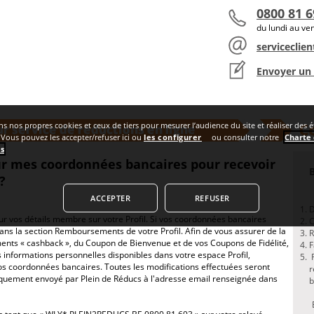
0800 81 6
du lundi au ve
serviceclie
Envoyer un
s coordonnées bancaires pour recevoir mes remboursements ?
ns nos propres cookies et ceux de tiers pour mesurer l’audience du site et réaliser des 
. Vous pouvez les accepter/refuser ici ou
les configurer
ou consulter notre
Charte
es
.
r mes coordonnées bancaires pour recevoir
?
ACCEPTER
REFUSER
D
ur vos détails membre sur votre Profil. Si vos coordonnées bancaires
C
dans la section Remboursements de votre Profil. Afin de vous assurer de la
R
ts « cashback », du Coupon de Bienvenue et de vos Coupons de Fidélité,
F
s informations personnelles disponibles dans votre espace Profil,
R
s coordonnées bancaires. Toutes les modifications effectuées seront
r
quement envoyé par Plein de Réducs à l'adresse email renseignée dans
b