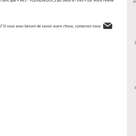
 tant que « WLY* PLEIN2REDUCS.BE 0800 81 693 » sur votre relevé
p
? Si vous avez besoin de savoir autre chose, contactez-nous