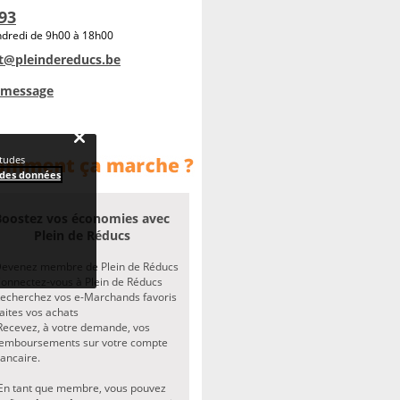
93
ndredi de 9h00 à 18h00
nt@pleindereducs.be
 message
études
 des données
Boostez vos économies avec
Plein de Réducs
evenez membre de Plein de Réducs
onnectez-vous à Plein de Réducs
echerchez vos e-Marchands favoris
aites vos achats
ecevez, à votre demande, vos
emboursements sur votre compte
ancaire.
En tant que membre, vous pouvez