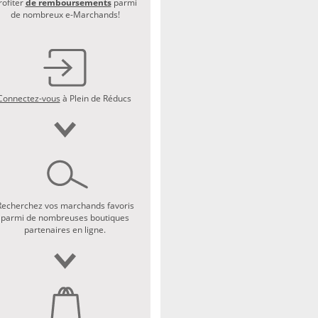
rofiter
de remboursements
parmi
de nombreux e-Marchands!
Connectez-vous
à Plein de Réducs
Recherchez vos marchands favoris
parmi de nombreuses boutiques
partenaires en ligne.